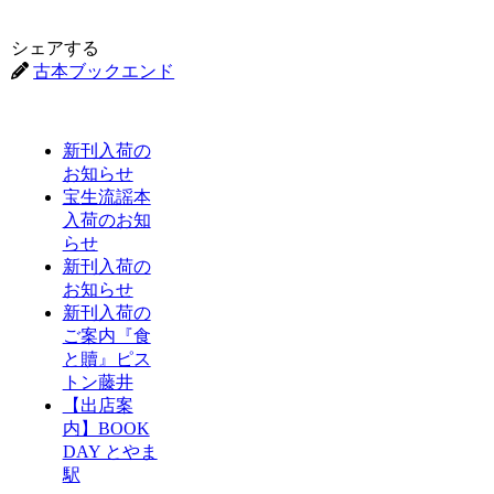
シェアする
古本ブックエンド
新刊入荷の
お知らせ
宝生流謡本
入荷のお知
らせ
新刊入荷の
お知らせ
新刊入荷の
ご案内『食
と贖』ピス
トン藤井
【出店案
内】BOOK
DAY とやま
駅