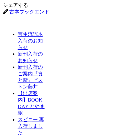
シェアする
古本ブックエンド
宝生流謡本
入荷のお知
らせ
新刊入荷の
お知らせ
新刊入荷の
ご案内『食
と贖』ピス
トン藤井
【出店案
内】BOOK
DAY とやま
駅
スピニー 再
入荷しまし
た