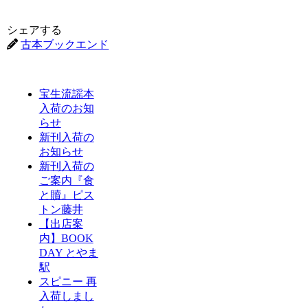
シェアする
古本ブックエンド
宝生流謡本
入荷のお知
らせ
新刊入荷の
お知らせ
新刊入荷の
ご案内『食
と贖』ピス
トン藤井
【出店案
内】BOOK
DAY とやま
駅
スピニー 再
入荷しまし