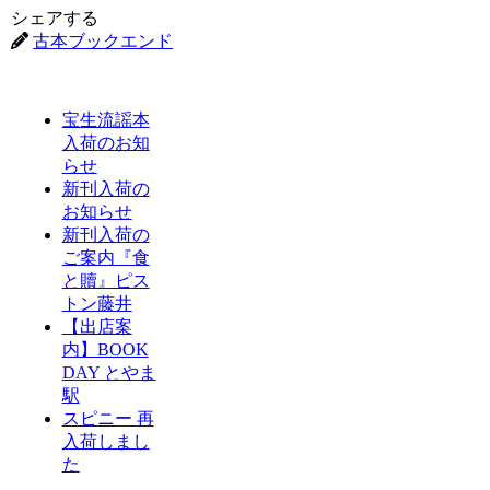
シェアする
古本ブックエンド
宝生流謡本
入荷のお知
らせ
新刊入荷の
お知らせ
新刊入荷の
ご案内『食
と贖』ピス
トン藤井
【出店案
内】BOOK
DAY とやま
駅
スピニー 再
入荷しまし
た